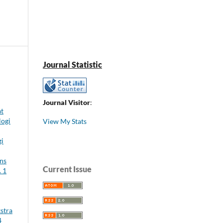
Journal Statistic
Journal Visitor
:
at
logi
View My Stats
gi
ns
Current Issue
. 1
stra
4