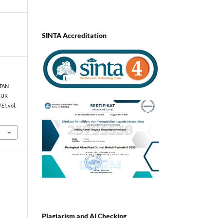
SINTA Accreditation
ATAN
LUR
TEI
, vol.
Plagiarism and AI Checking