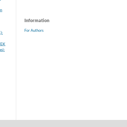
an
Information
For Authors
):
YEK
si: