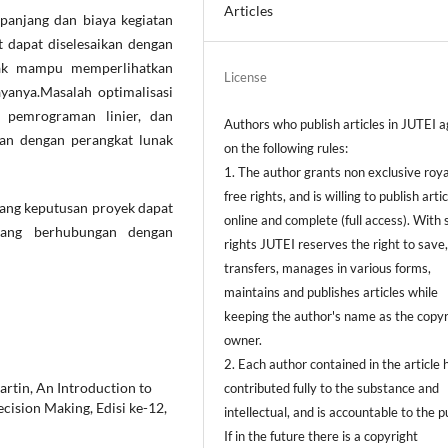
Articles
rpanjang dan biaya kegiatan
 dapat diselesaikan dengan
tidak mampu memperlihatkan
License
ayanya.Masalah optimalisasi
 pemrograman linier, dan
Authors who publish articles in JUTEI 
kan dengan perangkat lunak
on the following rules:
1. The author grants non exclusive roya
free rights, and is willing to publish arti
gang keputusan proyek dapat
online and complete (full access). With 
yang berhubungan dengan
rights JUTEI reserves the right to save
transfers, manages in various forms,
maintains and publishes articles while
keeping the author's name as the copyr
owner.
2. Each author contained in the article 
artin, An Introduction to
contributed fully to the substance and
ision Making, Edisi ke-12,
intellectual, and is accountable to the pu
If in the future there is a copyright