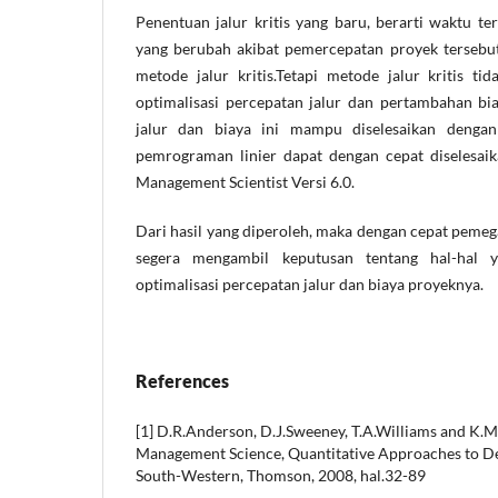
Penentuan jalur kritis yang baru, berarti waktu te
yang berubah akibat pemercepatan proyek tersebut
metode jalur kritis.Tetapi metode jalur kritis 
optimalisasi percepatan jalur dan pertambahan bi
jalur dan biaya ini mampu diselesaikan dengan
pemrograman linier dapat dengan cepat diselesai
Management Scientist Versi 6.0.
Dari hasil yang diperoleh, maka dengan cepat peme
segera mengambil keputusan tentang hal-hal 
optimalisasi percepatan jalur dan biaya proyeknya.
References
[1] D.R.Anderson, D.J.Sweeney, T.A.Williams and K.M
Management Science, Quantitative Approaches to Dec
South-Western, Thomson, 2008, hal.32-89