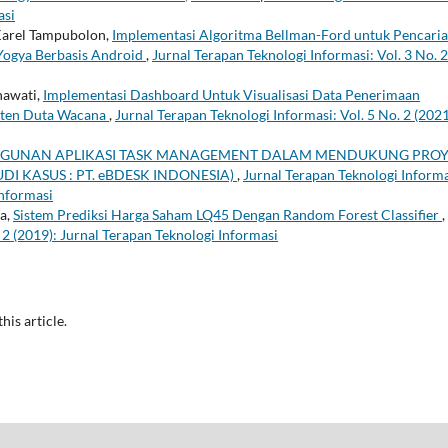
asi
Karel Tampubolon,
Implementasi Algoritma Bellman-Ford untuk Pencari
Yogya Berbasis Android
,
Jurnal Terapan Teknologi Informasi: Vol. 3 No. 2
rnawati,
Implementasi Dashboard Untuk Visualisasi Data Penerimaan
isten Duta Wacana
,
Jurnal Terapan Teknologi Informasi: Vol. 5 No. 2 (2021
GUNAN APLIKASI TASK MANAGEMENT DALAM MENDUKUNG PRO
 KASUS : PT. eBDESK INDONESIA)
,
Jurnal Terapan Teknologi Informa
Informasi
sa,
Sistem Prediksi Harga Saham LQ45 Dengan Random Forest Classifier
,
 2 (2019): Jurnal Terapan Teknologi Informasi
this article.