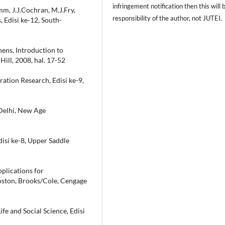
infringement notification then this will 
mm, J.J.Cochran, M.J.Fry,
responsibility of the author, not JUTEI.
 Edisi ke-12, South-
phens, Introduction to
ill, 2008, hal. 17-52
ration Research, Edisi ke-9,
 Delhi, New Age
disi ke-8, Upper Saddle
plications for
Boston, Brooks/Cole, Cengage
ife and Social Science, Edisi