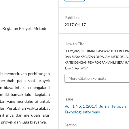
Published
2017-04-17
a Kegiatan Proyek, Metode
How to Cite
D. Dwijono, “OPTIMALISASI WAKTU PERCEP
DAN BIAYA KEGIATAN DI DALAM METODE JA
KRITIS DENGAN PEMROGRAMAN LINIER”,
JU
1, no. 1, Apr. 2017.
itis memerlukan perhitungan
More Citation Formats
 berubah pada saat proyek
n biaya ini akan mengalami
iliki banyak jalur kegiatan
Issue
atan yang mendahului untuk
Vol. 1 No. 1 (2017): Jurnal Terapan
jalur. Perubahan waktu akibat
Teknologi Informasi
ritisnya, dan merubah jalur
 proyek dan juga biayanya.
Section