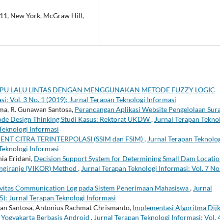
-11, New York, McGraw Hill,
PU LALU LINTAS DENGAN MENGGUNAKAN METODE FUZZY LOGIC
i: Vol. 3 No. 1 (2019): Jurnal Terapan Teknologi Informasi
ma, R. Gunawan Santosa,
Perancangan Aplikasi Website Pengelolaan Sur
de Design Thinking Studi Kasus: Rektorat UKDW
,
Jurnal Terapan Tekno
 Teknologi Informasi
NT CITRA TERINTERPOLASI (SSIM dan FSIM)
,
Jurnal Terapan Teknolo
 Teknologi Informasi
nia Eridani,
Decision Support System for Determining Small Dam Locatio
angiranje (VIKOR) Method
,
Jurnal Terapan Teknologi Informasi: Vol. 7 No
tivitas Communication Log pada Sistem Penerimaan Mahasiswa
,
Jurnal
5): Jurnal Terapan Teknologi Informasi
wan Santosa, Antonius Rachmat Chrismanto,
Implementasi Algoritma Dijk
 Yogyakarta Berbasis Android
,
Jurnal Terapan Teknologi Informasi: Vol. 