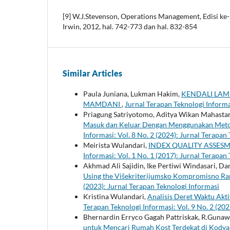
[9] W.J.Stevenson, Operations Management, Edisi ke
Irwin, 2012, hal. 742-773 dan hal. 832-854
Similar Articles
Paula Juniana, Lukman Hakim,
KENDALI LAM
MAMDANI
,
Jurnal Terapan Teknologi Informas
Priagung Satriyotomo, Aditya Wikan Mahasta
Masuk dan Keluar Dengan Menggunakan Meto
Informasi: Vol. 8 No. 2 (2024): Jurnal Terapan
Meirista Wulandari,
INDEX QUALITY ASSESME
Informasi: Vol. 1 No. 1 (2017): Jurnal Terapan
Akhmad Ali Sajidin, Ike Pertiwi Windasari, Da
Using the Višekriterijumsko Kompromisno R
(2023): Jurnal Terapan Teknologi Informasi
Kristina Wulandari,
Analisis Deret Waktu Ak
Terapan Teknologi Informasi: Vol. 9 No. 2 (202
Bhernardin Erryco Gagah Pattriskak, R.Guna
untuk Mencari Rumah Kost Terdekat di Kodya