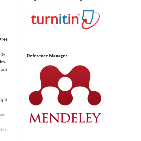
agree
lty
Reference Manager
cles
such
,
ight
has
blic.