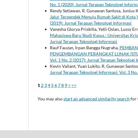
No. 1 (2020): Jurnal Terapan Teknologi Inform
Rendy Setiawan, R. Gunawan Santosa, Junius 
Jalur Terpendek Menuju Rumah Sakit di Kota 
(2019): Jurnal Terapan Teknologi Informasi
Vanesha Glorya Priskilla, Yetli Oslan, Lussy E
Mahasiswa Baru Studi Kasus : Universitas Kr
Jurnal Terapan Teknologi Informasi
Rauf Fauzan, Irpan Bangga Nugraha,
PEMBAN
PENGEMBANGAN PERANGKAT LUNAK (STUDI
Vol. 1 No. 2 (2017): Jurnal Terapan Teknologi 
Kevin Valiant, Yuan Lukito, R. Gunawan Santo
Jurnal Terapan Teknologi Informasi: Vol. 3 No.
1
2
3
4
5
6
7
8
9
>
>>
You may also
start an advanced similarity search
for 