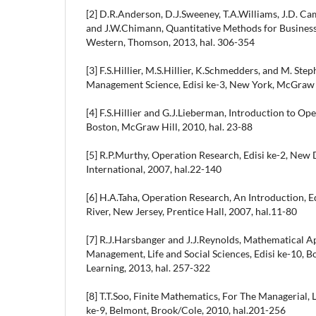
[2] D.R.Anderson, D.J.Sweeney, T.A.Williams, J.D. Ca
and J.W.Chimann, Quantitative Methods for Business,
Western, Thomson, 2013, hal. 306-354
[3] F.S.Hillier, M.S.Hillier, K.Schmedders, and M. Ste
Management Science, Edisi ke-3, New York, McGraw H
[4] F.S.Hillier and G.J.Lieberman, Introduction to Ope
Boston, McGraw Hill, 2010, hal. 23-88
[5] R.P.Murthy, Operation Research, Edisi ke-2, New
International, 2007, hal.22-140
[6] H.A.Taha, Operation Research, An Introduction, E
River, New Jersey, Prentice Hall, 2007, hal.11-80
[7] R.J.Harsbanger and J.J.Reynolds, Mathematical Ap
Management, Life and Social Sciences, Edisi ke-10, 
Learning, 2013, hal. 257-322
[8] T.T.Soo, Finite Mathematics, For The Managerial, L
ke-9, Belmont, Brook/Cole, 2010, hal.201-256