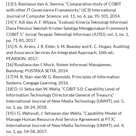
[13] S. Ramlaoui dan A. Semma, “Comparative study of COBIT
with other IT Governance Frameworks,” IJCSI International
Journal of Computer Science, vol. 11, no. 6, pp. 95-101, 2014.
[14] Y. Adi dan A. F. Wijaya, “Evaluasi Kinerja Teknologi Informasi
Dana Pensiun Sekolah Kristen Salatiga Menggunakan Framework
COBIT 5,” Jurnal Terapan Teknologi Informasi (JUTEI), vol. 1, no. 1,
pp. 71-81, 2017.
[15] A. A. Arens, J. R. Elder, S. M. Beasley and E. C. Hogan, Auditing
and Assurance Services An Integrated Approach, 16th ed.,
PEARSON, 2017.
[16] Rusdiana dan I. Moch, Sistem Informasi Manajemen,
Bandung: PUSTAKA SETIA, 2014.
[17] M. R. Stair dan W. G. Reynolds, Principles of Information
Systems, Cengage Learning, 2016.
[18] D. U. Setya dan W. Wella, “COBIT 5.0: Capability Level of
Information Technology Directorate General of Treasury,”
International Journal of New Media Technology (IJNMT), vol. 5,
no. 1, pp. 18-24, 2018.
[19] I. G. Wahyudi, J. Setiawan dan Wella, “Capability Model of
Manage Human Resource And Service Agreement at PT X,”
International Journal of New Media Technology (IJNMT), vol. 4,
no. 1, pp. 54-58, 2017.