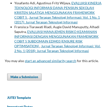
Yosafanto Adi, Agustinus Fritz Wijaya,
EVALUASI KINERJA
TEKNOLOGI INFORMASI DANA PENSIUN SEKOLAH
KRISTEN SALATIGA MENGGUNAKAN FRAMEWORK
COBIT 5
,
Jurnal Terapan Teknologi Informasi: Vol. 1 No. 1
(2017): Jurnal Terapan Teknologi Informasi
Fransisca Tiarawati Riadi, Augie David Manuputty, Alhadi
Saputra,
EVALUASI MANAJEMEN RISIKO KEAMANAN
INFORMASI DENGAN MENGGUNAKAN FRAMEWORK
COBIT 5 SUBDOMAIN EDM03 (ENSURE RISK
OPTIMISATION)
,
Jurnal Terapan Teknologi Informasi: Vol.
2 No. 1 (2018): Jurnal Terapan Teknologi Informasi
You may also
start an advanced similarity search
for this article.
Make a Submission
JUTEI Template
Important Dates