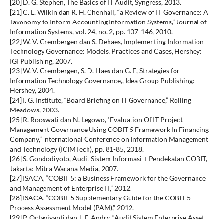
[20] D. G. Stephen, The Basics of IT Audit, Syngress, 2013.
[21] C. L. Wilkin dan R. H. Chenhall, “a Review of IT Governance: A
Taxonomy to Inform Accounting Information Systems,” Journal of
Information Systems, vol. 24, no. 2, pp. 107-146, 2010.
[22] W. V. Grembergen dan S. Dehaes, Implementing Information
Technology Governance: Models, Practices and Cases, Hershey:
IGI Publishing, 2007.
[23] W. V. Grembergen, S. D. Haes dan G. E, Strategies for
Information Technology Governance,, Idea Group Publishing:
Hershey, 2004.
[24] I. G. Institute, “Board Briefing on IT Governance,” Rolling
Meadows, 2003.
[25] R. Rooswati dan N. Legowo, “Evaluation Of IT Project
Management Governance Using COBIT 5 Framework In Financing
Company,” International Conference on Information Management
and Technology (ICIMTech), pp. 81-85, 2018.
[26] S. Gondodiyoto, Audit Sistem Informasi + Pendekatan COBIT,
Jakarta: Mitra Wacana Media, 2007.
[27] ISACA, “COBIT 5: a Business Framework for the Governance
and Management of Enterprise IT,” 2012.
[28] ISACA, “COBIT 5 Supplementary Guide for the COBIT 5
Process Assessment Model (PAM),” 2012.
[29] P. Octaviyanti dan J. F. Andry, “Audit Sistem Enterprise Asset