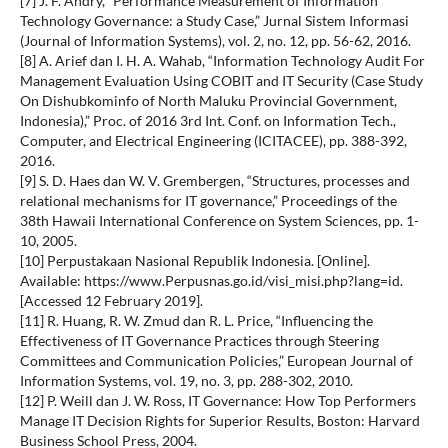
[7] J. F. Andry, “Performance Measurement of Information
Technology Governance: a Study Case,” Jurnal Sistem Informasi
(Journal of Information Systems), vol. 2, no. 12, pp. 56-62, 2016.
[8] A. Arief dan I. H. A. Wahab, “Information Technology Audit For
Management Evaluation Using COBIT and IT Security (Case Study
On Dishubkominfo of North Maluku Provincial Government,
Indonesia),” Proc. of 2016 3rd Int. Conf. on Information Tech.,
Computer, and Electrical Engineering (ICITACEE), pp. 388-392,
2016.
[9] S. D. Haes dan W. V. Grembergen, “Structures, processes and
relational mechanisms for IT governance,” Proceedings of the
38th Hawaii International Conference on System Sciences, pp. 1-
10, 2005.
[10] Perpustakaan Nasional Republik Indonesia. [Online].
Available: https://www.Perpusnas.go.id/visi_misi.php?lang=id.
[Accessed 12 February 2019].
[11] R. Huang, R. W. Zmud dan R. L. Price, “Influencing the
Effectiveness of IT Governance Practices through Steering
Committees and Communication Policies,” European Journal of
Information Systems, vol. 19, no. 3, pp. 288-302, 2010.
[12] P. Weill dan J. W. Ross, IT Governance: How Top Performers
Manage IT Decision Rights for Superior Results, Boston: Harvard
Business School Press, 2004.