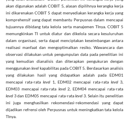
akan digunakan adalah COBIT 5, alasan dipilihnya kerangka kerja
ini dikarenakan COBIT 5 dapat menyediakan kerangka kerja yang
komprehensif yang dapat membantu Perpusnas dalam mencapai
tujuannya dibidang tata kelola serta manajemen TInya. COBIT 5
memungkinkan TI untuk diatur dan dikelola secara kesuluruhan
dalam organisasi, serta dapat menciptakan keseimbangan antara
realisasi manfaat dan mengoptimalkan resiko. Wawancara dan
observasi dilakukan untuk pengumpulan data pada penelitian ini
yang kemudian dianalisis dan diterapkan pengukuran dengan
menggunakan
level
kapabilitas pada COBIT 5. Berdasarkan analisis
yang dilakukan hasil yang didapatkan adalah pada EDM01
mencapai rata-rata
level
1, EDM02 mencapai rata-rata
level
3,
EDM03 mencapai rata-rata
level
2, EDM04 mencapai rata-rata
level
3 dan EDM05 mencapai rata-rata
level
3. Selain itu penelitian
ini juga menghasilkan rekomendasi-rekomendasi yang dapat
dijadikan refrensi oleh Perpusnas untuk meningkatkan tata kelola
TInya.