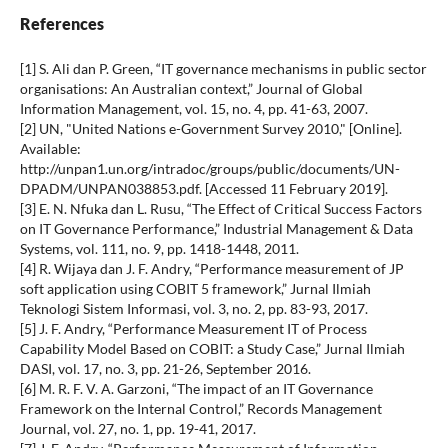
References
[1] S. Ali dan P. Green, “IT governance mechanisms in public sector
organisations: An Australian context,” Journal of Global
Information Management, vol. 15, no. 4, pp. 41-63, 2007.
[2] UN, "United Nations e-Government Survey 2010," [Online].
Available:
http://unpan1.un.org/intradoc/groups/public/documents/UN-
DPADM/UNPAN038853.pdf. [Accessed 11 February 2019].
[3] E. N. Nfuka dan L. Rusu, “The Effect of Critical Success Factors
on IT Governance Performance,” Industrial Management & Data
Systems, vol. 111, no. 9, pp. 1418-1448, 2011.
[4] R. Wijaya dan J. F. Andry, “Performance measurement of JP
soft application using COBIT 5 framework,” Jurnal Ilmiah
Teknologi Sistem Informasi, vol. 3, no. 2, pp. 83-93, 2017.
[5] J. F. Andry, “Performance Measurement IT of Process
Capability Model Based on COBIT: a Study Case,” Jurnal Ilmiah
DASI, vol. 17, no. 3, pp. 21-26, September 2016.
[6] M. R. F. V. A. Garzoni, “The impact of an IT Governance
Framework on the Internal Control,” Records Management
Journal, vol. 27, no. 1, pp. 19-41, 2017.