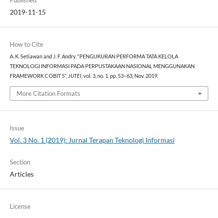
Published
2019-11-15
How to Cite
A. K. Setiawan and J. F. Andry, “PENGUKURAN PERFORMA TATA KELOLA
TEKNOLOGI INFORMASI PADA PERPUSTAKAAN NASIONAL MENGGUNAKAN
FRAMEWORK COBIT 5”,
JUTEI
, vol. 3, no. 1, pp. 53–63, Nov. 2019.
More Citation Formats
Issue
Vol. 3 No. 1 (2019): Jurnal Terapan Teknologi Informasi
Section
Articles
License