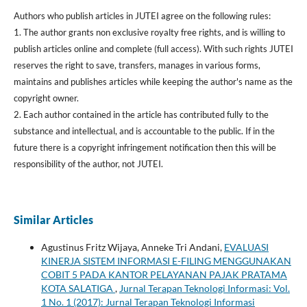
Authors who publish articles in JUTEI agree on the following rules:
1. The author grants non exclusive royalty free rights, and is willing to
publish articles online and complete (full access). With such rights JUTEI
reserves the right to save, transfers, manages in various forms,
maintains and publishes articles while keeping the author's name as the
copyright owner.
2. Each author contained in the article has contributed fully to the
substance and intellectual, and is accountable to the public. If in the
future there is a copyright infringement notification then this will be
responsibility of the author, not JUTEI.
Similar Articles
Agustinus Fritz Wijaya, Anneke Tri Andani,
EVALUASI
KINERJA SISTEM INFORMASI E-FILING MENGGUNAKAN
COBIT 5 PADA KANTOR PELAYANAN PAJAK PRATAMA
KOTA SALATIGA
,
Jurnal Terapan Teknologi Informasi: Vol.
1 No. 1 (2017): Jurnal Terapan Teknologi Informasi